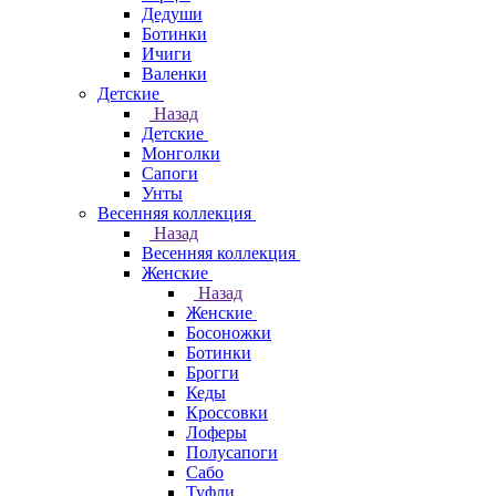
Дедуши
Ботинки
Ичиги
Валенки
Детские
Назад
Детские
Монголки
Сапоги
Унты
Весенняя коллекция
Назад
Весенняя коллекция
Женские
Назад
Женские
Босоножки
Ботинки
Брогги
Кеды
Кроссовки
Лоферы
Полусапоги
Сабо
Туфли