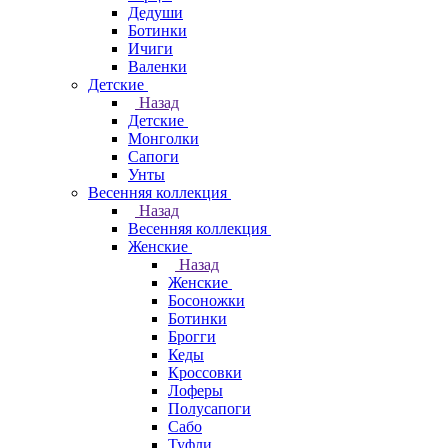
Дедуши
Ботинки
Ичиги
Валенки
Детские
Назад
Детские
Монголки
Сапоги
Унты
Весенняя коллекция
Назад
Весенняя коллекция
Женские
Назад
Женские
Босоножки
Ботинки
Брогги
Кеды
Кроссовки
Лоферы
Полусапоги
Сабо
Туфли