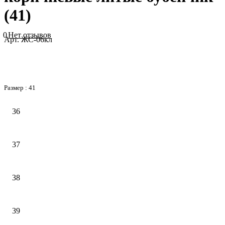
(41)
0
Нет отзывов
Арт.
ЖС-06кл
Размер :
41
36
37
38
39