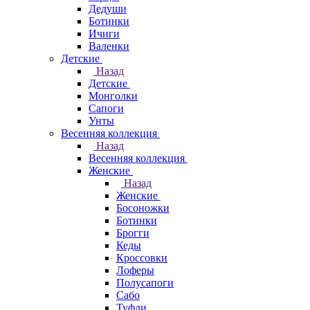
Дедуши
Ботинки
Ичиги
Валенки
Детские
Назад
Детские
Монголки
Сапоги
Унты
Весенняя коллекция
Назад
Весенняя коллекция
Женские
Назад
Женские
Босоножки
Ботинки
Брогги
Кеды
Кроссовки
Лоферы
Полусапоги
Сабо
Туфли